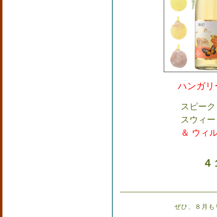
ハンガリ
スピーク
スウィー
＆ ウィル
４
ぜひ、８月も