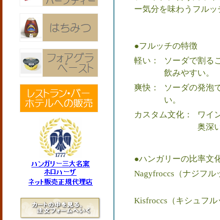
ー気分を味わうフルッ
●フルッチの特徴
軽い：
ソーダで割る
飲みやすい。
爽快：
ソーダの発泡
い。
カスタム文化：
ワイ
奥深
●ハンガリーの比率文
Nagyfroccs（ナ
Kisfroccs（キシ