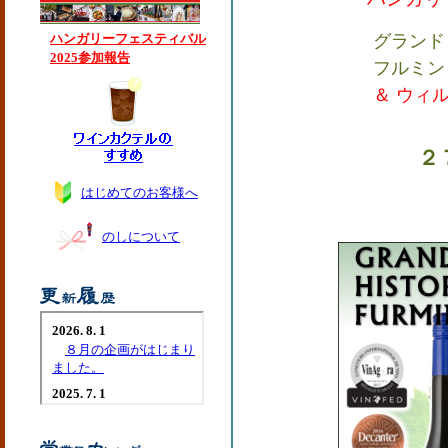
ハンガリーフェスティバル
グランド
2025参加報告
フルミン
＆ ウィル
２
はじめてのお客様へ
のしについて