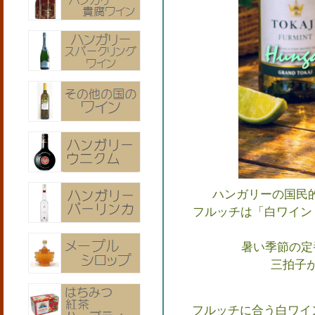
ハンガリーの国民的
フルッチは「白ワイン
暑い季節の定
三拍子
フルッチに合う白ワイ