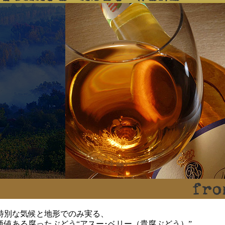
特別な気候と地形でのみ実る、
価値ある腐ったぶどう“アスー･ベリー（貴腐ぶどう）”