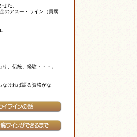
させた、
黄金のアスー・ワイン（貴腐
れ、
。
わり、伝統、経験・・・。
らなければ語る資格がな