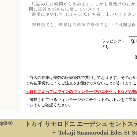
瓶詰めした瞬間から飲めます。しかも樽熟成のおかげ
間に複雑さがさらに増していきます。
適度に冷やして（11～13℃）お召し上がりくださ
開封後でも、鮮度は冷蔵庫で最低でも4～5日間は保
ラッピング・
のし
当店の在庫は複数の販売経路で共用しております。そのため
ても在庫切れによりご注文をお受けできないことがありますこ
＜時期によってはワインのヴィンテージやエチケットなどが掲
掲載されているヴィンテージやエチケットのボトルをご希望
ーム
よりご確認ください。
qd048
トカイ サモロドニ エーデシュ セントス
－ Tokaji Szamorodni Edes St-S