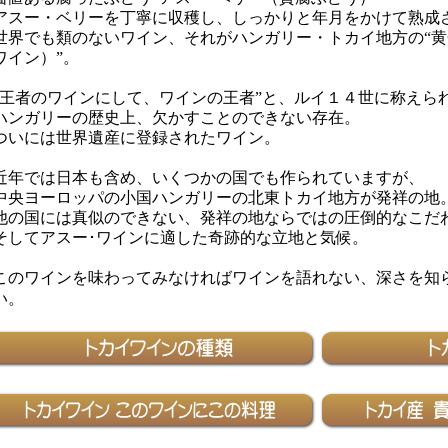
アスー・ベリーを丁寧に収穫し、しっかりと年月をかけて熟成
世界でも類のないワイン、それがハンガリー・トカイ地方の“
ワイン）”。
“王者のワインにして、ワインの王者”と、ルイ１４世に称えら
ハンガリーの歴史上、欠かすことのできない存在。
ついには世界遺産に登録されたワイン。
近年では日本も含め、いくつかの国でも作られていますが、
中央ヨーロッパの小国ハンガリーの北東トカイ地方が発祥の地
他の国には真似のできない、発祥の地ならではの圧倒的なこだ
そしてアスー･ワインに適した奇跡的な立地と気候。
このワインを味わってみなければワインを語れない、深さを知
い。