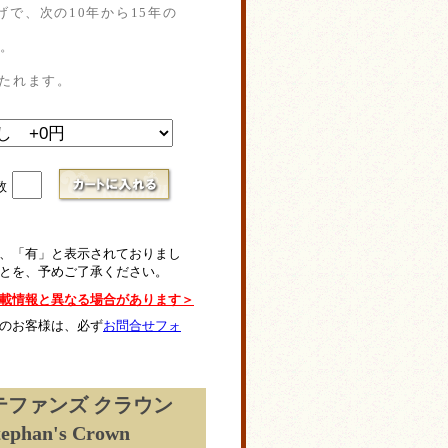
で、次の10年から15年の
い。
たれます。
数
、「有」と表示されておりまし
とを、予めご了承ください。
載情報と異なる場合があります＞
のお客様は、必ず
お問合せフォ
テファンズ クラウン
tephan's Crown